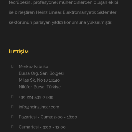
tecrübesini, profesyonel mühendislerden oluşan ekibi
ile birleştiren Heinz Linear, Elektromanyetik Sistemler
sektörünün parlayan yıldızı konumuna yükselmiştir.
İLETİŞİM
Merkez Fabrika
Bursa Org. San. Bölgesi
Milas Sk. No:18 16140
Nilüfer, Bursa, Türkiye
+90 224 532 0 999
info@heinzlinear.com
Pazartesi - Cuma: 9:00 - 18:00
Cumartesi - 9:00 - 13:00