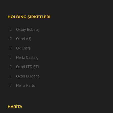
HOLDİNG ŞİRKETLERİ
Oktay Bobinaj
Oktel A.Ş.
Ok Enerji
Hertz Casting
Oktel LTD ŞTİ
Oktel Bulgaria
Heinz Parts
HARİTA