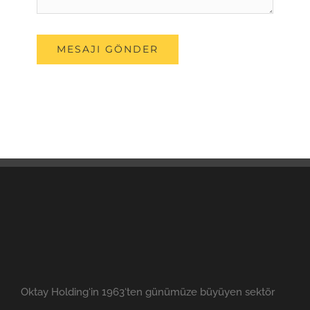
Oktay Holding‘in 1963‘ten günümüze büyüyen sektör